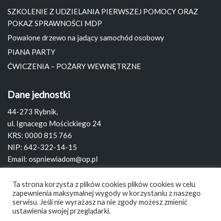
SZKOLENIE Z UDZIELANIA PIERWSZEJ POMOCY ORAZ
POKAZ SPRAWNOŚCI MDP
Powalone drzewo na jadący samochód osobowy
PIANA PARTY
ĆWICZENIA – POŻARY WEWNĘTRZNE
Dane jednostki
44-273 Rybnik,
ul. Ignacego Mościckiego 24
KRS: 0000 815 766
NIP: 642-322-14-15
Email:
ospniewiadom@op.pl
Strona:
www.ospniewiadom.pl
Ta strona korzysta z plików cookies plików cookies w celu
zapewnienia maksymalnej wygody w korzystaniu z naszego
Szukaj
serwisu. Jeśli nie wyrażasz na nie zgody możesz zmienić
ustawienia swojej przeglądarki.