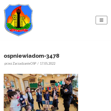
Przejdź
do
treści
ospniewiadom-3478
przez
ZarzadzanieOSP
17.05.2022