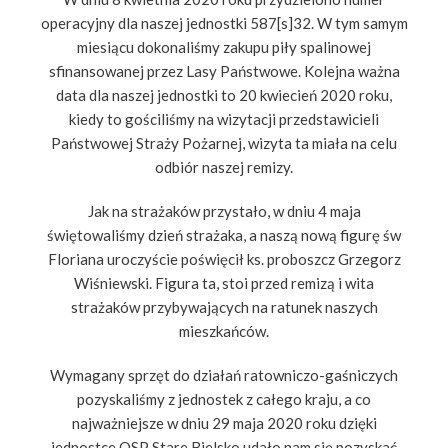
operacyjny dla naszej jednostki 587[s]32. W tym samym
miesiącu dokonaliśmy zakupu piły spalinowej
sfinansowanej przez Lasy Państwowe. Kolejna ważna
data dla naszej jednostki to 20 kwiecień 2020 roku,
kiedy to gościliśmy na wizytacji przedstawicieli
Państwowej Straży Pożarnej, wizyta ta miała na celu
odbiór naszej remizy.
Jak na strażaków przystało, w dniu 4 maja
świętowaliśmy dzień strażaka, a naszą nową figurę św
Floriana uroczyście poświęcił ks. proboszcz Grzegorz
Wiśniewski. Figura ta, stoi przed remizą i wita
strażaków przybywających na ratunek naszych
mieszkańców.
Wymagany sprzęt do działań ratowniczo-gaśniczych
pozyskaliśmy z jednostek z całego kraju, a co
najważniejsze w dniu 29 maja 2020 roku dzięki
jednostce OSP Stare Bielsko udało nam się pozyskać