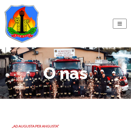
Przejdź
do
treści
O nas
„AD AUGUSTA PER ANGUSTA”