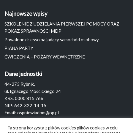
Najnowsze wpisy
SZKOLENIE Z UDZIELANIA PIERWSZEJ POMOCY ORAZ
POKAZ SPRAWNOŚCI MDP
Powalone drzewo na jadący samochód osobowy
PIANA PARTY
ĆWICZENIA – POŻARY WEWNĘTRZNE
Dane jednostki
44-273 Rybnik,
ul. Ignacego Mościckiego 24
KRS: 0000 815 766
NIP: 642-322-14-15
Email:
ospniewiadom@op.pl
Strona:
www.ospniewiadom.pl
Ta strona korzysta z plików cookies plików cookies w celu