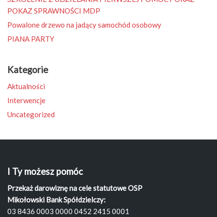
POKAZ SPRAWNOŚCI MDP
Powalone drzewo na jadący samochód osobowy
PIANA PARTY
Kategorie
Aktualności
Interwencje
Uncategorized
I Ty możesz pomóc
Przekaż darowiznę na cele statutowe OSP
Mikołowski Bank Spółdzielczy:
03 8436 0003 0000 0452 2415 0001