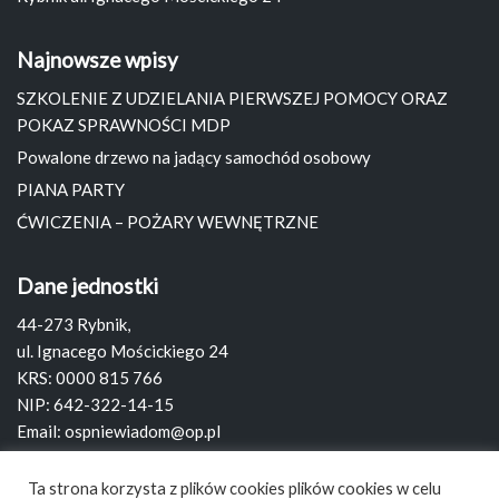
Najnowsze wpisy
SZKOLENIE Z UDZIELANIA PIERWSZEJ POMOCY ORAZ
POKAZ SPRAWNOŚCI MDP
Powalone drzewo na jadący samochód osobowy
PIANA PARTY
ĆWICZENIA – POŻARY WEWNĘTRZNE
Dane jednostki
44-273 Rybnik,
ul. Ignacego Mościckiego 24
KRS: 0000 815 766
NIP: 642-322-14-15
Email:
ospniewiadom@op.pl
Strona:
www.ospniewiadom.pl
Ta strona korzysta z plików cookies plików cookies w celu