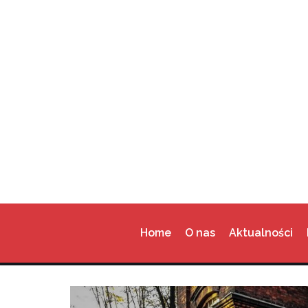
Przejdź
do
treści
Home
O nas
Aktualności