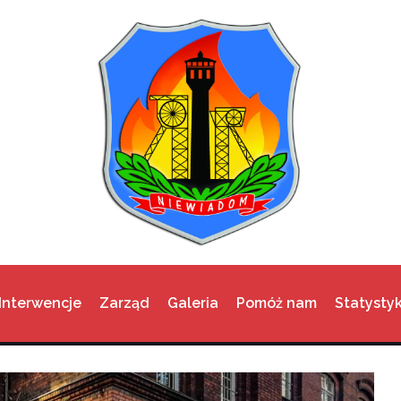
Interwencje
Zarząd
Galeria
Pomóż nam
Statystyk