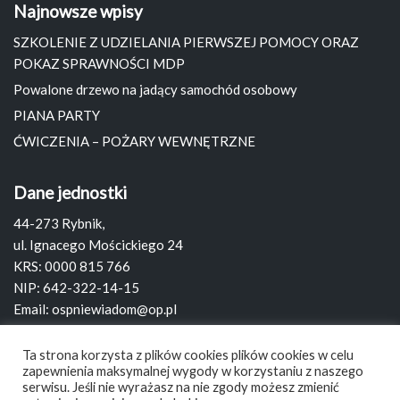
Najnowsze wpisy
SZKOLENIE Z UDZIELANIA PIERWSZEJ POMOCY ORAZ
POKAZ SPRAWNOŚCI MDP
Powalone drzewo na jadący samochód osobowy
PIANA PARTY
ĆWICZENIA – POŻARY WEWNĘTRZNE
Dane jednostki
44-273 Rybnik,
ul. Ignacego Mościckiego 24
KRS: 0000 815 766
NIP: 642-322-14-15
Email:
ospniewiadom@op.pl
Strona:
www.ospniewiadom.pl
Ta strona korzysta z plików cookies plików cookies w celu
zapewnienia maksymalnej wygody w korzystaniu z naszego
Szukaj
serwisu. Jeśli nie wyrażasz na nie zgody możesz zmienić