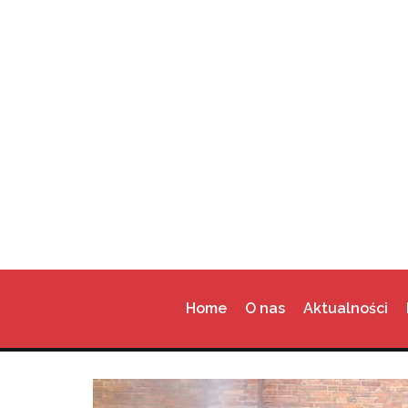
Przejdź
do
treści
Home
O nas
Aktualności