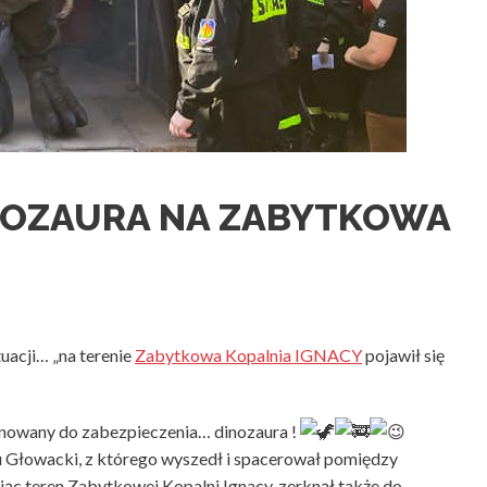
INOZAURA NA ZABYTKOWA
uacji… „na terenie
Zabytkowa Kopalnia IGNACY
pojawił się
ponowany do zabezpieczenia… dinozaura !
u Głowacki, z którego wyszedł i spacerował pomiędzy
ąc teren Zabytkowej Kopalni Ignacy, zerknął także do