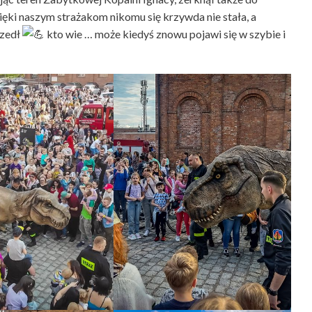
ięki naszym strażakom nikomu się krzywda nie stała, a
szedł
kto wie … może kiedyś znowu pojawi się w szybie i