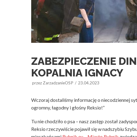
ZABEZPIECZENIE D
KOPALNIA IGNACY
przez
ZarzadzanieOSP
23.04.2023
Wczoraj dostaliśmy informację o niecodziennej syt
ogromny, łagodny i głośny Reksio!”
Tu nie chodziło o psa – nasz zastęp został zadys
Reksio rzeczywiście pojawił się w nadszybiu Szyb
mieszkańcami
Rybnik.eu – Miasto Rybnik
zwiedzaj