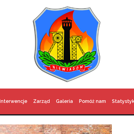
Interwencje
Zarząd
Galeria
Pomóż nam
Statystyk