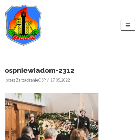
Przejdź
do
treści
ospniewiadom-2312
przez
ZarzadzanieOSP
17.05.2022