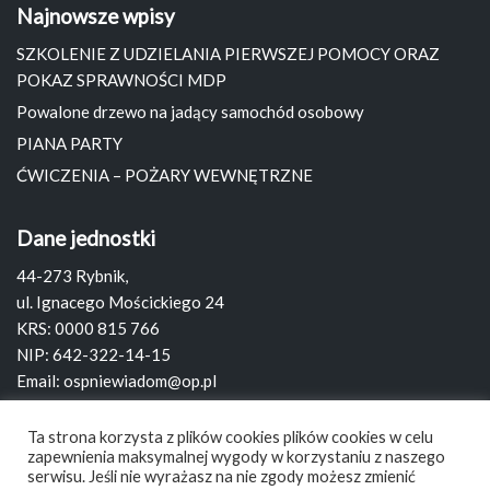
Najnowsze wpisy
SZKOLENIE Z UDZIELANIA PIERWSZEJ POMOCY ORAZ
POKAZ SPRAWNOŚCI MDP
Powalone drzewo na jadący samochód osobowy
PIANA PARTY
ĆWICZENIA – POŻARY WEWNĘTRZNE
Dane jednostki
44-273 Rybnik,
ul. Ignacego Mościckiego 24
KRS: 0000 815 766
NIP: 642-322-14-15
Email:
ospniewiadom@op.pl
Strona:
www.ospniewiadom.pl
Ta strona korzysta z plików cookies plików cookies w celu
zapewnienia maksymalnej wygody w korzystaniu z naszego
Szukaj
serwisu. Jeśli nie wyrażasz na nie zgody możesz zmienić