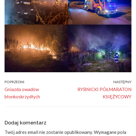
POPRZEDNI
NASTĘPNY
Gniazda owadów
RYBNICKI PÓŁMARATON
błonkoskrzydłych
KSIĘŻYCOWY
Dodaj komentarz
Twój adres email nie zostanie opublikowany.
Wymagane pola