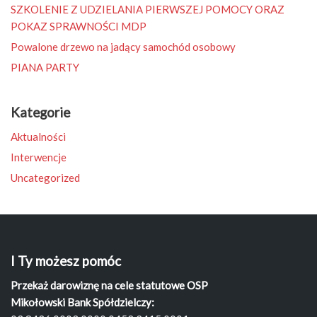
SZKOLENIE Z UDZIELANIA PIERWSZEJ POMOCY ORAZ
POKAZ SPRAWNOŚCI MDP
Powalone drzewo na jadący samochód osobowy
PIANA PARTY
Kategorie
Aktualności
Interwencje
Uncategorized
I Ty możesz pomóc
Przekaż darowiznę na cele statutowe OSP
Mikołowski Bank Spółdzielczy: