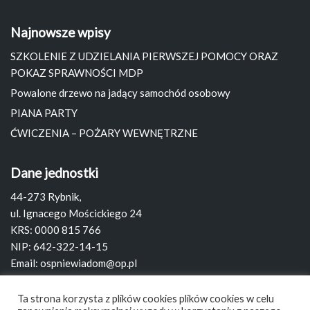
Najnowsze wpisy
SZKOLENIE Z UDZIELANIA PIERWSZEJ POMOCY ORAZ
POKAZ SPRAWNOŚCI MDP
Powalone drzewo na jadący samochód osobowy
PIANA PARTY
ĆWICZENIA – POŻARY WEWNĘTRZNE
Dane jednostki
44-273 Rybnik,
ul. Ignacego Mościckiego 24
KRS: 0000 815 766
NIP: 642-322-14-15
Email:
ospniewiadom@op.pl
Strona:
www.ospniewiadom.pl
Ta strona korzysta z plików cookies plików cookies w celu