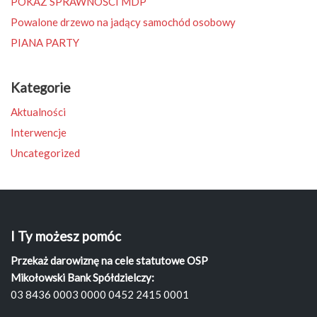
POKAZ SPRAWNOŚCI MDP
Powalone drzewo na jadący samochód osobowy
PIANA PARTY
Kategorie
Aktualności
Interwencje
Uncategorized
I Ty możesz pomóc
Przekaż darowiznę na cele statutowe OSP
Mikołowski Bank Spółdzielczy:
03 8436 0003 0000 0452 2415 0001