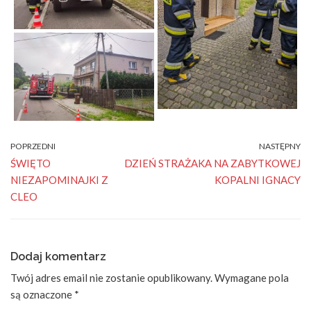
POPRZEDNI
NASTĘPNY
ŚWIĘTO
DZIEŃ STRAŻAKA NA ZABYTKOWEJ
NIEZAPOMINAJKI Z
KOPALNI IGNACY
CLEO
Dodaj komentarz
Twój adres email nie zostanie opublikowany.
Wymagane pola
są oznaczone
*