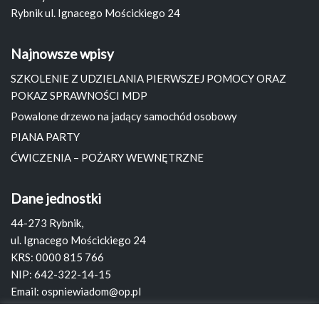
Rybnik ul. Ignacego Mościckiego 24
Najnowsze wpisy
SZKOLENIE Z UDZIELANIA PIERWSZEJ POMOCY ORAZ
POKAZ SPRAWNOŚCI MDP
Powalone drzewo na jadący samochód osobowy
PIANA PARTY
ĆWICZENIA – POŻARY WEWNĘTRZNE
Dane jednostki
44-273 Rybnik,
ul. Ignacego Mościckiego 24
KRS: 0000 815 766
NIP: 642-322-14-15
Email:
ospniewiadom@op.pl
Strona:
www.ospniewiadom.pl