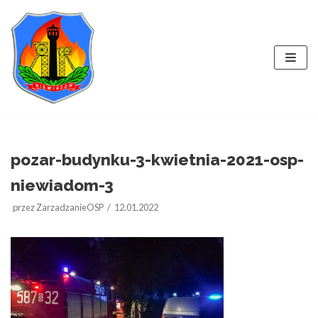
Przejdź
do
treści
pozar-budynku-3-kwietnia-2021-osp-
niewiadom-3
przez
ZarzadzanieOSP
12.01.2022