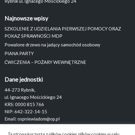
Rybnik ul. Ignacego Mościckiego 24
Najnowsze wpisy
SZKOLENIE Z UDZIELANIA PIERWSZEJ POMOCY ORAZ
POKAZ SPRAWNOŚCI MDP
Powalone drzewo na jadący samochód osobowy
PIANA PARTY
ĆWICZENIA – POŻARY WEWNĘTRZNE
Dane jednostki
44-273 Rybnik,
ul. Ignacego Mościckiego 24
KRS: 0000 815 766
NIP: 642-322-14-15
Email:
ospniewiadom@op.pl
Strona:
www.ospniewiadom.pl
Ta strona korzysta z plików cookies plików cookies w celu