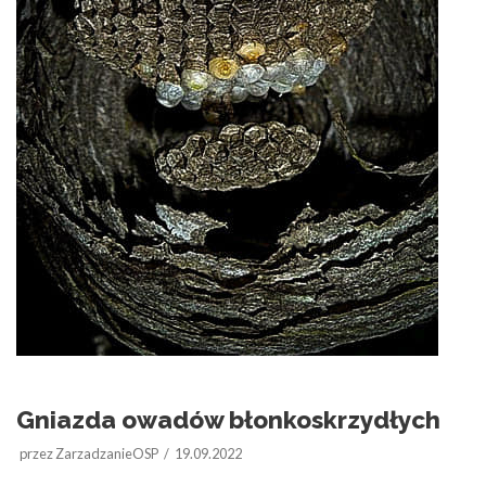
Gniazda owadów błonkoskrzydłych
przez
ZarzadzanieOSP
19.09.2022