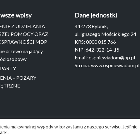
wsze wpisy
Dane jednostki
ENIE Z UDZIELANIA
44-273 Rybnik,
SZEJ POMOCY ORAZ
ul. Ignacego Mościckiego 24
 SPRAWNOŚCI MDP
KRS: 0000 815 766
NIP: 642-322-14-15
e drzewo na jadący
Email:
ospniewiadom@op.pl
ód osobowy
Strona:
www.ospniewiadom.pl
 PARTY
ENIA – POŻARY
ĘTRZNE
ienia maksymalnej wygody w korzystaniu z naszego serwisu. Jeśli nie
arki.