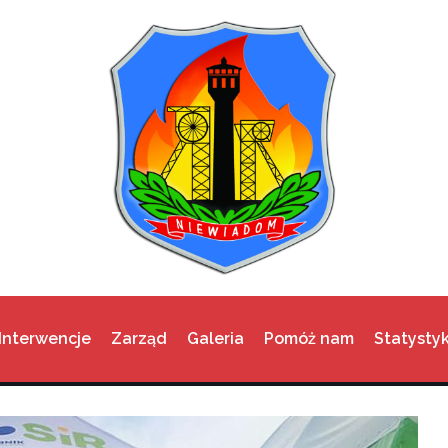
Interwencje
Zarząd
Galeria
Pomóż nam
Statystyk