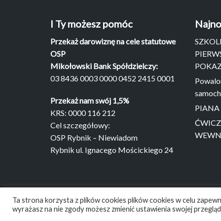
I Ty możesz pomóc
Najno
Przekaż darowiznę na cele statutowe
SZKOL
OSP
PIERW
Mikołowski Bank Spółdzielczy:
POKAZ
03 8436 0003 0000 0452 2415 0001
Powalon
samoch
Przekaż nam swój 1,5%
PIANA
KRS: 0000 116 212
ĆWICZ
Cel szczegółowy:
WEWN
OSP Rybnik – Niewiadom
Rybnik ul. Ignacego Mościckiego 24
Ta strona korzysta z plików cookies plików cookies w celu zapewn
wyrażasz na nie zgody możesz zmienić ustawienia swojej przegląd