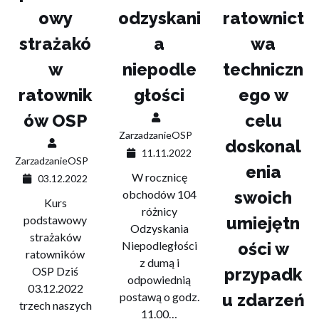
owy
odzyskani
ratownict
strażakó
a
wa
w
niepodle
techniczn
ratownik
głości
ego w
ów OSP
celu
ZarzadzanieOSP
doskonal
11.11.2022
ZarzadzanieOSP
enia
W rocznicę
03.12.2022
obchodów 104
swoich
Kurs
różnicy
podstawowy
umiejętn
Odzyskania
strażaków
Niepodległości
ości w
ratowników
z dumą i
OSP Dziś
przypadk
odpowiednią
03.12.2022
postawą o godz.
u zdarzeń
trzech naszych
11.00…