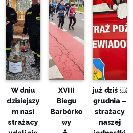
W dniu
XVIII
już dziś ￼
dzisiejszy
Biegu
grudnia –
m nasi
Barbórko
strażacy
strażacy
wy
naszej
udali się
jednostki