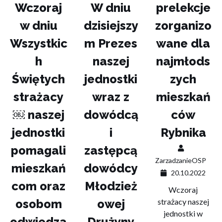
Wczoraj
W dniu
prelekcje
w dniu
dzisiejszy
zorganizo
Wszystkic
m Prezes
wane dla
h
naszej
najmłods
Świętych
jednostki
zych
strażacy
wraz z
mieszkań
￼ naszej
dowódcą
ców
jednostki
i
Rybnika
pomagali
zastępcą
ZarzadzanieOSP
mieszkań
dowódcy
20.10.2022
com oraz
Młodzież
Wczoraj
osobom
owej
strażacy naszej
jednostki w
odwiedza
Drużyny