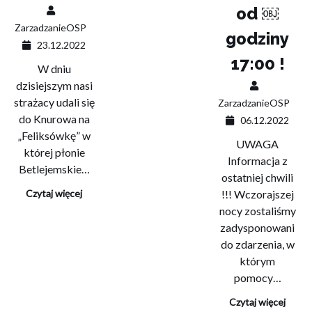
od ￼
ZarzadzanieOSP
godziny
23.12.2022
17:00 !
W dniu
dzisiejszym nasi
strażacy udali się
ZarzadzanieOSP
do Knurowa na
06.12.2022
„Feliksówkę” w
UWAGA
której płonie
Informacja z
Betlejemskie…
ostatniej chwili
Czytaj więcej
!!! Wczorajszej
nocy zostaliśmy
zadysponowani
do zdarzenia, w
którym
pomocy…
Czytaj więcej