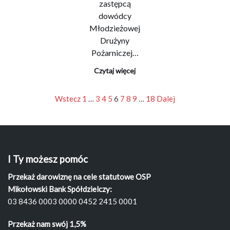
zastępcą
dowódcy
Młodzieżowej
Drużyny
Pożarniczej…
Czytaj więcej
Wstecz
1
…
3
4
5
6
7
8
9
…
18
Dalej
I Ty możesz pomóc
Przekaż darowiznę na cele statutowe OSP
Mikołowski Bank Spółdzielczy:
03 8436 0003 0000 0452 2415 0001
Przekaż nam swój 1,5%