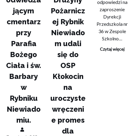
odpowiedzi na
jącym
Pożarnicz
zaproszenie
Dyrekcji
cmentarz
ej Rybnik
Przedszkola nr
przy
Niewiado
36 w Zespole
Szkolno…
Parafia
m udali
Czytaj więcej
Bożego
się do
Ciała i św.
OSP
Barbary
Kłokocin
w
na
Rybniku
uroczyste
Niewiado
wręczeni
miu.
e promes
dla