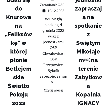
ZarzadzanieOSP
do
zapraszaj
10.12.2022
Knurowa
ą na
W ubiegłą
na
niedzielę 4
spotkanie
grudnia 2022
„Feliksów
z
wraz z
kę” w
jednostkami
Świętym
OSP
której
Mikołaje
Chwałowice i
płonie
OSP
m￼ na
Orzepowice-
Betlejem
terenie
Rybnik
skie
zabezpieczaliśm
Zabytkow
y…
Światło
a
Czytaj więcej
Pokoju
Kopalnia
2022
IGNACY